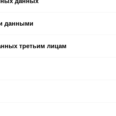
ьных данных
ми данными
анных третьим лицам