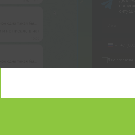
делите
с други
ситуац
+7
Даю согласие 
В
Нажимая на кнопку
и соглашаетесь с 