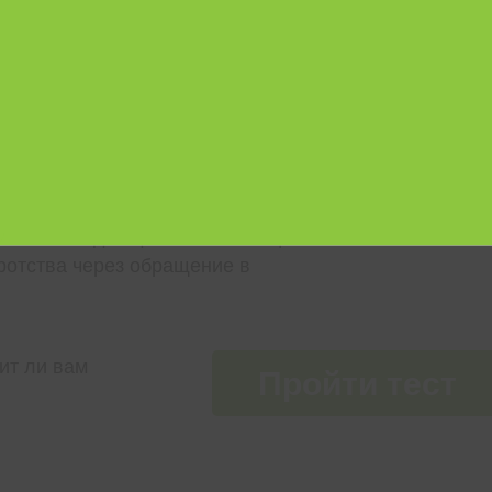
Я ПРОЦЕДУРА
А
тельством для физических лиц
ротства через обращение в
ит ли вам
Пройти тест