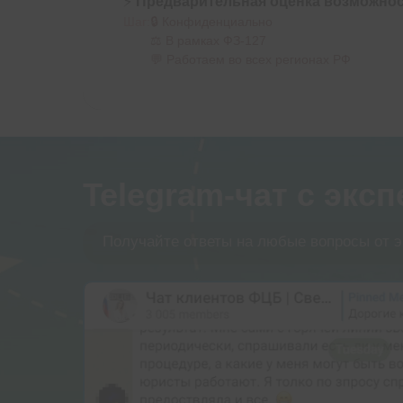
⚡
Предварительная оценка возможнос
Шаг:
🔒 Конфиденциально
⚖️ В рамках ФЗ-127
💬 Работаем во всех регионах РФ
Telegram-чат с экс
Получайте ответы на любые вопросы от э