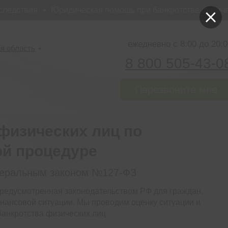
дствия
Юридическая помощь при банкротстве физически
ежедневно с 8:00 до 20:0
я область
8 800 505-43-0
Перезвоните мне
физических лиц по
ой процедуре
деральным законом №127-ФЗ
редусмотренная законодательством РФ для граждан,
нансовой ситуации. Мы проводим оценку ситуации и
анкротства физических лиц.