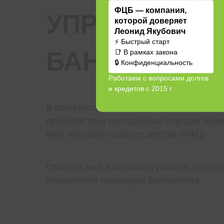
ФЦБ — компания,
УПРОЩЁННА
которой доверяет
Леонид Якубович
⚡ Быстрый старт
БАНКРОТСТВ
📑 В рамках закона
🔒 Конфиденциальность
Работаем с вопросами долгов
и кредитов с 2015 г.
В соответствии с федеральным законода
предусмотрен внесудебный порядок банк
многофункциональные центры (МФЦ)
Ответьте на 5 вопросов и узнайте, подход
упрощённая процедура банкротства