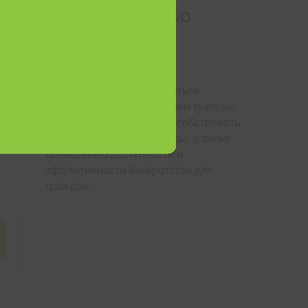
Поправки в 289-ФЗ «О
банкротстве» от
31.07.2020
Граждане могут признаваться
банкротами во внесудебном порядке.
Новый закон призван способствовать
снижению нагрузки на суды, а также
повышению доступности и
эффективности банкротства для
граждан.