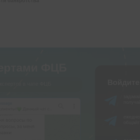
ти банкротства
пертами ФЦБ
Войдите
кспертов в чате ФЦБ
задава
получай
ежедне
общайт