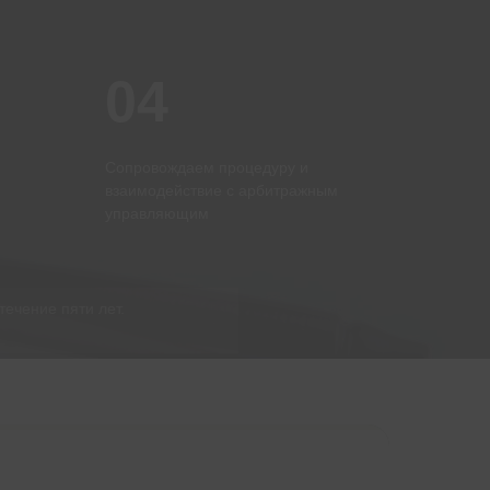
04
Сопровождаем процедуру и
взаимодействие с арбитражным
управляющим
100
течение пяти лет.
100
филиалов по всей России
филиалов по всей России
Более 20000
Более 20000
граждан списали свои долги
граждан списали свои долги
благодаря ФЦБ