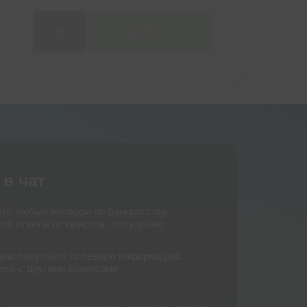
благодаря ФЦБ
10 млрд руб
Далее
10 млрд руб
Долгов списано
Долгов списано
 в чат
йте любые вопросы по банкротству,
те ответы от юристов, это удобно
вно получайте полезную информацию,
есь с другими клиентами