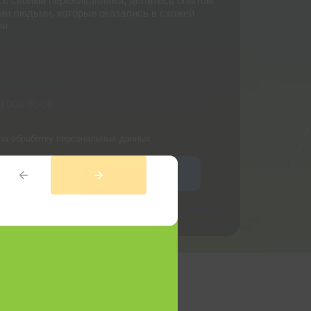
сь своими переживаниями, делитесь опытом
ми людьми, которые оказались в схожей
ии
на обработку персональных данных
ойти в Telegram-Чат
, вы даете согласие на
обработку персональных данных
политикой конфиденциальности