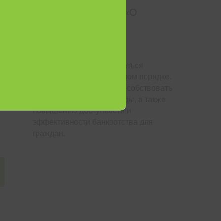
Поправки в 289-ФЗ «О
банкротстве» от
31.07.2020
Граждане могут признаваться
банкротами во внесудебном порядке.
Новый закон призван способствовать
снижению нагрузки на суды, а также
повышению доступности и
эффективности банкротства для
граждан.