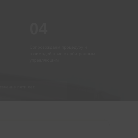
04
Сопровождаем процедуру и
взаимодействие с арбитражным
управляющим
100
течение пяти лет.
100
филиалов по всей России
филиалов по всей России
Более 20000
Более 20000
граждан списали свои долги
граждан списали свои долги
благодаря ФЦБ