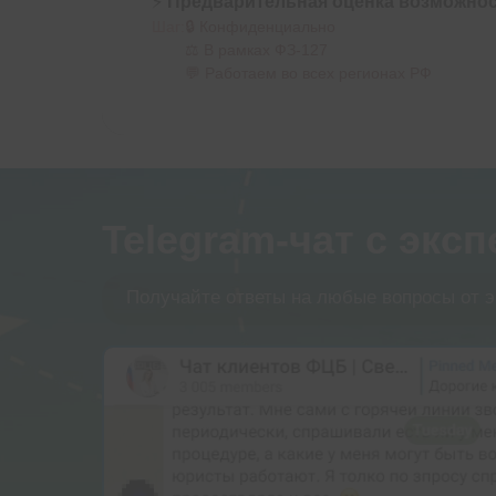
⚡
Предварительная оценка возможнос
Шаг:
🔒 Конфиденциально
⚖️ В рамках ФЗ-127
💬 Работаем во всех регионах РФ
Telegram-чат с экс
Получайте ответы на любые вопросы от э