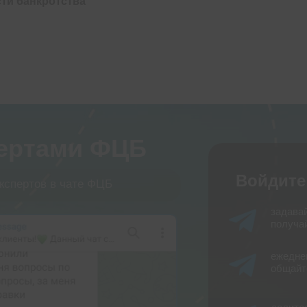
ти банкротства
пертами ФЦБ
Войдите
кспертов в чате ФЦБ
задава
получай
ежедне
общайт