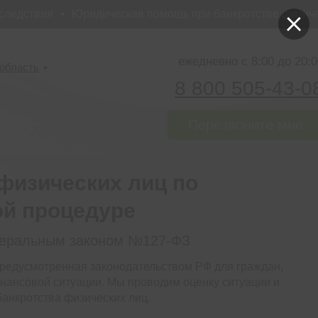
ствия
Юридическая помощь при банкротстве физических
ежедневно с 8:00 до 20:0
область
8 800 505-43-0
Перезвоните мне
физических лиц по
ой процедуре
деральным законом №127-ФЗ
редусмотренная законодательством РФ для граждан,
нансовой ситуации. Мы проводим оценку ситуации и
анкротства физических лиц.