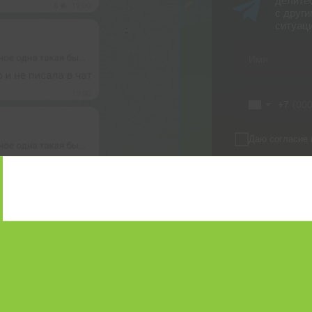
делите
с други
ситуац
+7
Даю согласие 
В
Нажимая на кнопку
и соглашаетесь с 