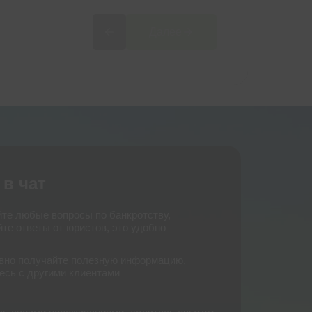
благодаря ФЦБ
10 млрд руб
Далее
10 млрд руб
Долгов списано
Долгов списано
 в чат
йте любые вопросы по банкротству,
те ответы от юристов, это удобно
вно получайте полезную информацию,
есь с другими клиентами