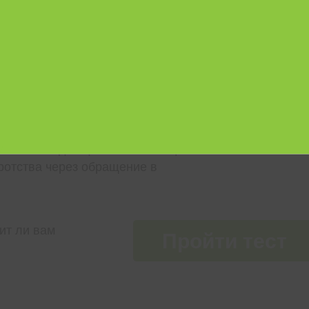
Я ПРОЦЕДУРА
А
тельством для физических лиц
ротства через обращение в
ит ли вам
Пройти тест