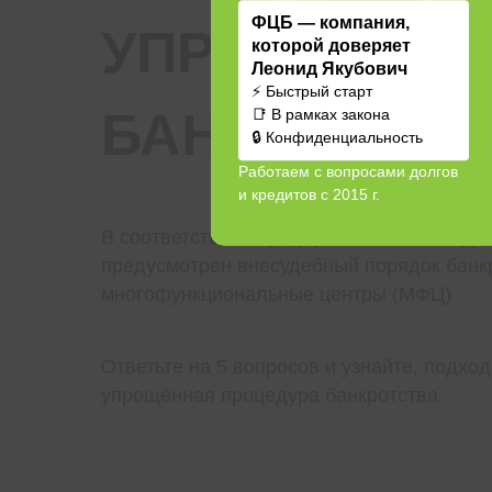
ФЦБ — компания,
УПРОЩЁННА
которой доверяет
Леонид Якубович
⚡ Быстрый старт
БАНКРОТСТВ
📑 В рамках закона
🔒 Конфиденциальность
Работаем с вопросами долгов
и кредитов с 2015 г.
В соответствии с федеральным законода
предусмотрен внесудебный порядок банк
многофункциональные центры (МФЦ)
Ответьте на 5 вопросов и узнайте, подход
упрощённая процедура банкротства