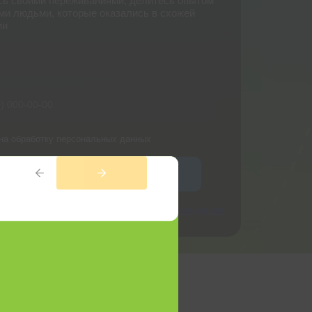
сь своими переживаниями, делитесь опытом
ми людьми, которые оказались в схожей
ии
на обработку персональных данных
ойти в Telegram-Чат
, вы даете согласие на
обработку персональных данных
политикой конфиденциальности