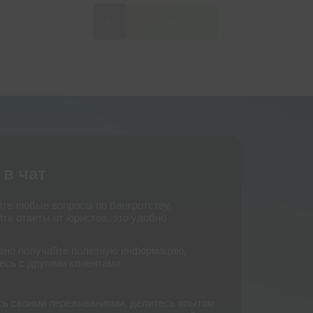
10 млрд руб
Далее
10 млрд руб
Долгов списано
Долгов списано
 в чат
йте любые вопросы по банкротству,
те ответы от юристов, это удобно
вно получайте полезную информацию,
есь с другими клиентами
сь своими переживаниями, делитесь опытом