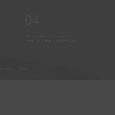
04
Сопровождаем процедуру и
взаимодействие с арбитражным
управляющим
100
течение пяти лет.
100
филиалов по всей России
филиалов по всей России
Более 20000
Более 20000
граждан списали свои долги
граждан списали свои долги
благодаря ФЦБ
благодаря ФЦБ