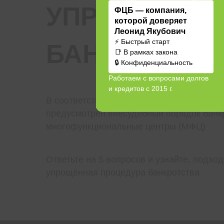
УПРОЩЁННА
ФЦБ — компания,
которой доверяет
Леонид Якубович
⚡ Быстрый старт
БАНКРОТСТВ
📑 В рамках закона
🔒 Конфиденциальность
Работаем с вопросами долгов
и кредитов с 2015 г.
В соответствии с федеральным законода
предусмотрен внесудебный порядок банк
многофункциональные центры (МФЦ)
Ответьте на 5 вопросов и узнайте, подход
упрощённая процедура банкротства