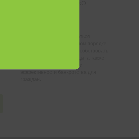
Поправки в 289-ФЗ «О
банкротстве» от
31.07.2020
Граждане могут признаваться
банкротами во внесудебном порядке.
Новый закон призван способствовать
снижению нагрузки на суды, а также
повышению доступности и
эффективности банкротства для
граждан.