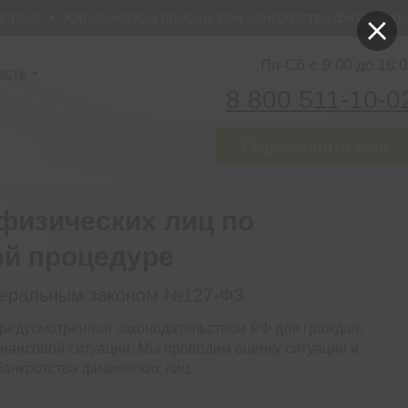
ия
Юридическая помощь при банкротстве физических ли
Пн-Сб с 9:00 до 18:0
асть
8 800 511-10-0
Перезвоните мне
физических лиц по
ой процедуре
деральным законом №127-ФЗ
редусмотренная законодательством РФ для граждан,
нансовой ситуации. Мы проводим оценку ситуации и
анкротства физических лиц.