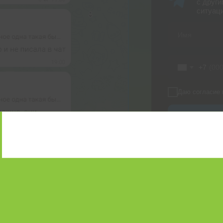
с други
ситуац
+7
Даю согласие 
В
Нажимая на кнопку
и соглашаетесь с 