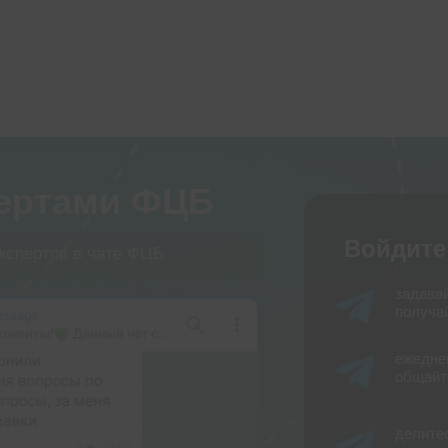
пертами ФЦБ
Войдите
кспертов в чате ФЦБ
задава
получай
ежедне
общайт
делите