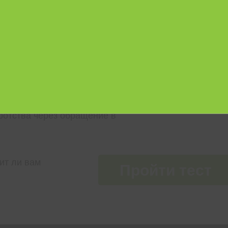
Я ПРОЦЕДУРА
А
тельством для физических лиц
ротства через обращение в
ит ли вам
Пройти тест