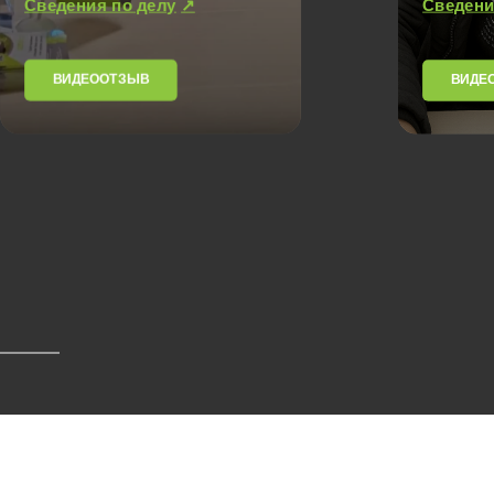
Сведения по делу
↗
Сведени
ВИДЕООТЗЫВ
ВИДЕ