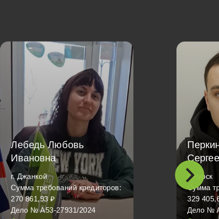
Лебедь Любовь
Перкин
Ивановна
Серге
г. Джанкой
г. Курск
Сумма требований кредиторов:
Сумма тр
270 861,93 ₽
329 405,
Дело № А53-27931/2024
Дело № 