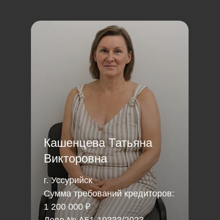
Кашенцева Татьяна
Викторовна
г. Уссурийск
Сумма требований кредиторов:
1 200 000 ₽
Дело № А51-19333/2023